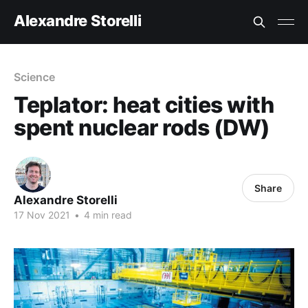
Alexandre Storelli
Science
Teplator: heat cities with
spent nuclear rods (DW)
Share
Alexandre Storelli
17 Nov 2021
•
4 min read