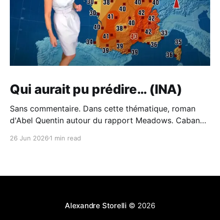
Qui aurait pu prédire… (INA)
Sans commentaire. Dans cette thématique, roman
d'Abel Quentin autour du rapport Meadows. Cabane -
Abel Quentin - BabelioCritiques (213), citations (242),
26 Jun 2026
1 min read
extraits de Cabane de Abel Quentin. °°° Rentrée
littéraire 2024 # 41 °°° Abel Quentin s’est inspiré du…
BabelioAbel Quentin Et du piètre traitement du sujet
de l'écologie à
Alexandre Storelli
© 2026