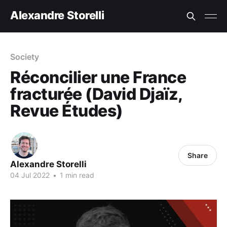
Alexandre Storelli
Society
Réconcilier une France
fracturée (David Djaïz,
Revue Études)
Share
Alexandre Storelli
04 Jul 2022
•
1 min read