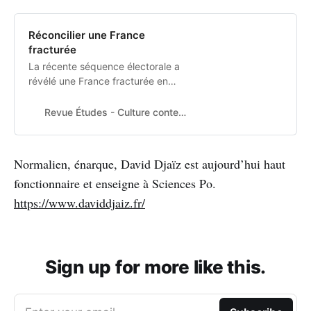
Réconcilier une France
fracturée
La récente séquence électorale a
révélé une France fracturée en
blocs antagonistes. Comment
élaborer un projet de société pour
Revue Études - Culture contemporaine
réconcilier ces groupes ? L’écolo
Normalien, énarque, David Djaïz est aujourd’hui haut
fonctionnaire et enseigne à Sciences Po.
https://www.daviddjaiz.fr/
Sign up for more like this.