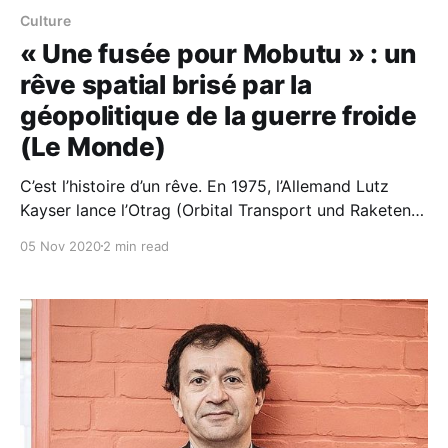
Culture
« Une fusée pour Mobutu » : un
rêve spatial brisé par la
géopolitique de la guerre froide
(Le Monde)
C’est l’histoire d’un rêve. En 1975, l’Allemand Lutz
Kayser lance l’Otrag (Orbital Transport und Raketen
AG), une société privée spécialisée dans la
05 Nov 2020
2 min read
fabrication de lanceurs spatiaux low cost. Son idée :
en simplifier la construction pour réduire les coûts. «
On avait développé des modules qui puissent