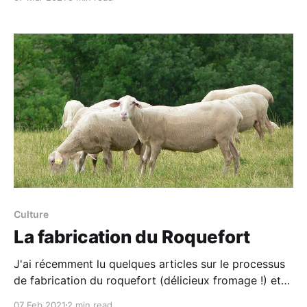
désabusé, sur le macabre destin d’une terre en proie
à des conflits sans fin. La forêt du Kivu est
Culture
La fabrication du Roquefort
J'ai récemment lu quelques articles sur le processus
de fabrication du roquefort (délicieux fromage !) et
souhaite vous en partager certains extraits ici. La
07 Feb 2021
2 min read