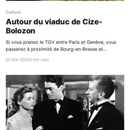
Culture
Autour du viaduc de Cize-
Bolozon
Si vous prenez le TGV entre Paris et Genève, vous
passerez à proximité de Bourg-en-Bresse et
traverserez la rivière d'Ain. Votre voyage sera tout à
05 Mar 2023
3 min read
fait banal, à moins que vous ne jetiez un coup d'œil
curieux par la fenêtre au passage du viaduc