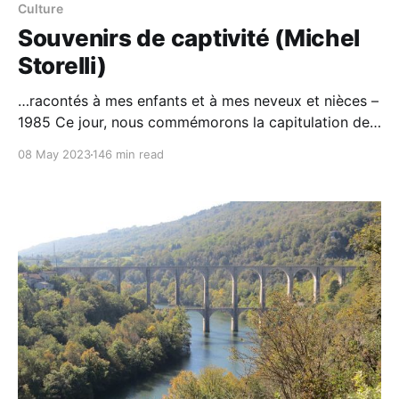
Culture
Souvenirs de captivité (Michel
Storelli)
…racontés à mes enfants et à mes neveux et nièces –
1985 Ce jour, nous commémorons la capitulation de
l'Allemagne à la fin de la Seconde Guerre Mondiale,
08 May 2023
146 min read
dont c'est le 78e anniversaire. Je saisis cette
occasion pour numériser et publier les mémoires de
captivité de mon