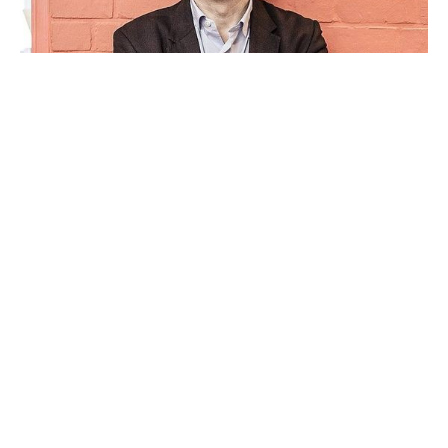
Business & Economy
Le monde est clos et le désir
infini (Daniel Cohen)
Extrait de notes de lectures de Laurent Braquet à
propos de l'ouvrage Le monde est clos et le désir
infini de Daniel Cohen. > (…) Tout l’enjeu des nations
21 Oct 2020
3 min read
aujourd’hui est de mener une action collective par
temps de paix afin d’éviter une crise majeure liée