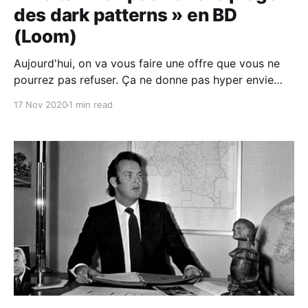
des dark patterns » en BD
(Loom)
Aujourd'hui, on va vous faire une offre que vous ne
pourrez pas refuser. Ça ne donne pas hyper envie
hein? Pas étonnant: avoir recours à la peur ou au
17 Nov 2020
1 min read
stress pour convaincre quelqu'un de faire quelque
chose, ça paraît juste inacceptable. D'ailleurs, ça n&