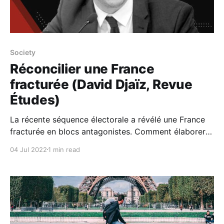
Society
Réconcilier une France
fracturée (David Djaïz, Revue
Études)
La récente séquence électorale a révélé une France
fracturée en blocs antagonistes. Comment élaborer
un projet de société pour réconcilier ces groupes ?
04 Jul 2022
1 min read
L’écologie comme sensibilité aux interdépendances
remplit ce cahier des charges. Associée à la tradition
solidariste, elle permet de penser un art de gouverner
où chacun se sente