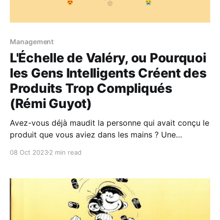
Management
L'Échelle de Valéry, ou Pourquoi
les Gens Intelligents Créent des
Produits Trop Compliqués
(Rémi Guyot)
Avez-vous déjà maudit la personne qui avait conçu le
produit que vous aviez dans les mains ? Une
télécommande avec 15 fois trop de boutons ? Une
08 Oct 2023
2 min read
application qui ressemble à un labyrinthe ? Un
manuel d’utilisation au jargon incompréhensible ? Qui
sont ces personnes ? Pourquoi font-elles ça ?
Agissent-elles comme