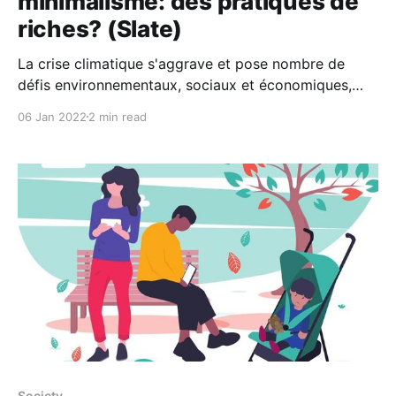
minimalisme: des pratiques de
riches? (Slate)
La crise climatique s'aggrave et pose nombre de
défis environnementaux, sociaux et économiques,
conduisant aujourd'hui 26% des Français à placer
06 Jan 2022
2 min read
l'environnement en tête de leurs préoccupations.
Alors que nos manières de consommer évoluent, la
crise sanitaire semble avoir accentué le phénomène,
venant développer la
Society