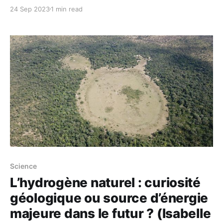
l’humanité fait face aujourd’hui. Face à des prises de
24 Sep 2023
1 min read
conscience parfois brutales, il est essentiel
d’apprendre à accueillir ces émotions pour les
transformer en moteurs d’action vers un monde
soutenable
Science
L’hydrogène naturel : curiosité
géologique ou source d’énergie
majeure dans le futur ? (Isabelle