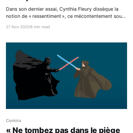
Dans son dernier essai, Cynthia Fleury dissèque la
notion de « ressentiment », ce mécontentement sourd
qui gangrène nos existences et menace la société
27 Nov 2020
8 min read
tout entière. Pour la philosophe et psychanalyste,
résister à ce sentiment constitue l’un des grands défis
à venir. La Croix L’Hebdo : Vous consacrez votre
dernier ouvrage
Comics
« Ne tombez pas dans le piège