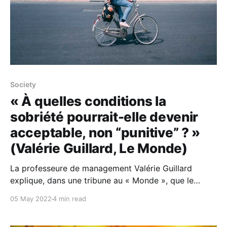
Society
« À quelles conditions la
sobriété pourrait-elle devenir
acceptable, non “punitive” ? »
(Valérie Guillard, Le Monde)
La professeure de management Valérie Guillard
explique, dans une tribune au « Monde », que le
télétravail, l’usage du vélo, les achats d’occasion, etc.,
05 May 2022
4 min read
permettent de concilier pouvoir d’achat, plaisir et
temps libre, sans susciter d’amertume. La question du