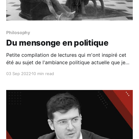
Philosophy
Du mensonge en politique
Petite compilation de lectures qui m'ont inspiré cet
été au sujet de l'ambiance politique actuelle que je
trouve follement délétère. Pourquoi les politiques se
03 Sep 2022
10 min read
sentent-ils obligés de mentir ? (Luca Cortinovis, The
Conversation) Quel rapport les politiques
entretiennent-ils à la vérité ? (…) Il apparaît aisé de