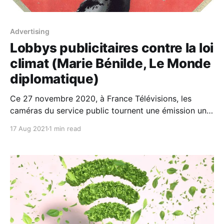
Advertising
Lobbys publicitaires contre la loi
climat (Marie Bénilde, Le Monde
diplomatique)
Ce 27 novembre 2020, à France Télévisions, les
caméras du service public tournent une émission un
peu spéciale intitulée « Les États généraux de la
17 Aug 2021
1 min read
communication ». De Mme Mercedes Erra, présidente
exécutive de Havas Worldwide, à M. Franck Gervais,
ancien vice-président du groupe Accor et président
de l’Union des