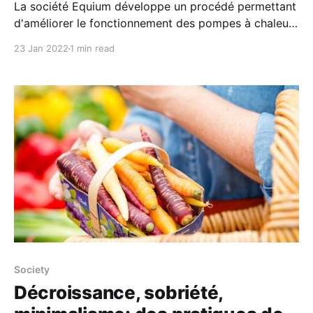
La société Equium développe un procédé permettant
d'améliorer le fonctionnement des pompes à chaleur
(PAC) actuelles. En exploitant les propriétés
23 Jan 2022
1 min read
thermodynamiques d'ondes acoustiques intenses, il
deviendrait possible de se passer de fluides
réfrigérants polluants ainsi que de certaines parties
mobiles dans les PAC. Si le projet
Society
Décroissance, sobriété,