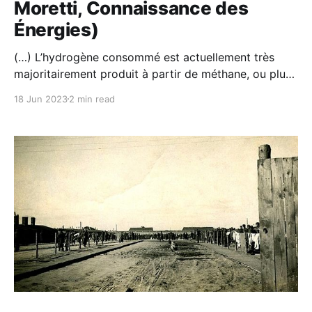
Moretti, Connaissance des
Énergies)
(…) L’hydrogène consommé est actuellement très
majoritairement produit à partir de méthane, ou plus
généralement d’hydrocarbures, par vapocraquage, un
18 Jun 2023
2 min read
mode de production évidemment très carboné.
L’hydrogène existe aussi sur et sous terre et son
extraction directe, bien qu’encore anecdotique
aujourd’hui, commence à être sérieusement
envisagée pour