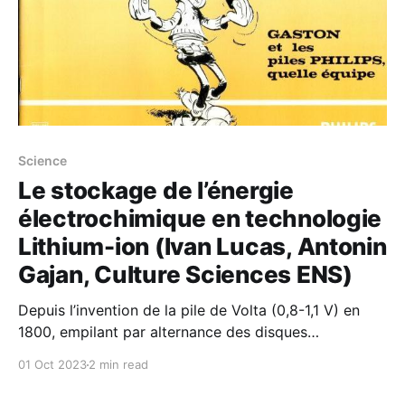
Science
Le stockage de l’énergie
électrochimique en technologie
Lithium-ion (Ivan Lucas, Antonin
Gajan, Culture Sciences ENS)
Depuis l’invention de la pile de Volta (0,8-1,1 V) en
1800, empilant par alternance des disques
métalliques (étain, zinc et cuivre ou argent) séparés
01 Oct 2023
2 min read
par des couches de papier ou par des rondelles de
cuir imprégnées de saumure (électrolyte) et les