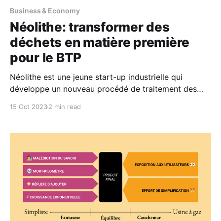
Business & Economy
Néolithe: transformer des
déchets en matière première
pour le BTP
Néolithe est une jeune start-up industrielle qui
développe un nouveau procédé de traitement des
déchets non-recyclables, la fossilisation accélérée,
15 Oct 2023
2 min read
pour mettre un terme à l’enfouissement des déchets,
de façon écologiquement et économiquement viable.
Étape n°1 – Les déchets Parmi les déchets non-
recyclables, le Fossilisateur® prend en