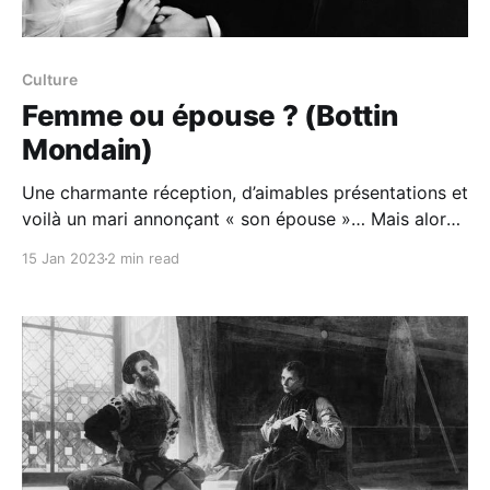
Culture
Femme ou épouse ? (Bottin
Mondain)
Une charmante réception, d’aimables présentations et
voilà un mari annonçant « son épouse »… Mais alors,
nous aurait-on mal appris les usages ? Pour répondre
15 Jan 2023
2 min read
à cette épineuse question, nous avons mené l’enquête
et soumis le sujet à un spécialiste de la langue
française. Voici sa réponse. L’un de