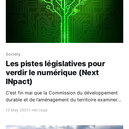
Society
Les pistes législatives pour
verdir le numérique (Next
INpact)
C’est fin mai que la Commission du développement
durable et de l’aménagement du territoire examinera
la proposition de loi adoptée le 12 janvier au Sénat.
13 May 2021
1 min read
Ses rapporteurs sont, au fond, Vincent Thiébaut, et
pour avis, Éric Bothorel. Panorama des dispositions
destinées à verdir le numérique en France, déjà