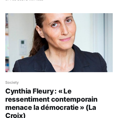
légende raconte qu'un berger a oublié il y a fort
longtemps sa tartine de pain de seigle avec du caillé
de brebis pour
Society
Cynthia Fleury : « Le
ressentiment contemporain
menace la démocratie » (La
Croix)