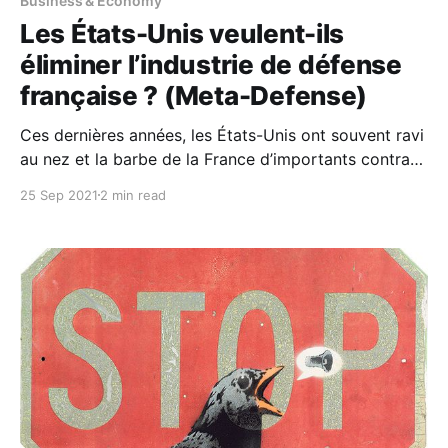
Business & Economy
Les États-Unis veulent-ils
éliminer l’industrie de défense
française ? (Meta-Defense)
Ces dernières années, les États-Unis ont souvent ravi
au nez et la barbe de la France d’importants contrats
de Défense, parfois même en pesant pour que le
25 Sep 2021
2 min read
client choisissent un autre prestataire, du moment
que celui-ci n’était pas français. Qu’il s’agisse des
hélicoptères Caracal