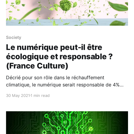
Society
Le numérique peut-il être
écologique et responsable ?
(France Culture)
Décrié pour son rôle dans le réchauffement
climatique, le numérique serait responsable de 4%
des émissions de gaz à effet de serre et pourrait
30 May 2021
1 min read
afficher un taux de 8% d'ici 2025. Or, force est de
constater qu'il remplit aussi un rôle indispensable,
comme il le fut