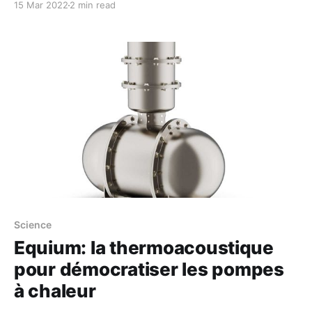
15 Mar 2022
2 min read
programmation ésotérique volontairement illisible,
dont le "Hello World" s'écrit de la façon suivante: >
++++++++[>++++[>++>+++>+++>+
<<<<-]>+>+>->>+[<]<-]>
Science
Equium: la thermoacoustique
pour démocratiser les pompes
à chaleur